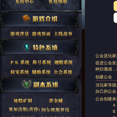
公
会是玩家
促进公会发
种归属感，
创建公会
当玩家等级
自己的公会
公会创建条
Ａ．人物
Ｂ．携