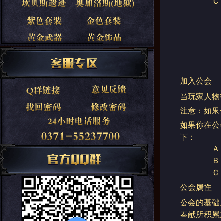
Ｃ．不同
加入公会
当玩家人物
注意：如果
如果你在公
下：
Ａ．鼠标
Ｂ．在公
Ｃ．鼠标
公会属性
公会的基础
奉献所积累